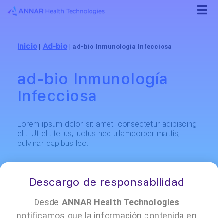
Inicio
Ad-bio
|
|
ad-bio Inmunología Infecciosa
ad-bio Inmunología
Infecciosa
Lorem ipsum dolor sit amet, consectetur adipiscing
elit. Ut elit tellus, luctus nec ullamcorper mattis,
pulvinar dapibus leo.
Descargo de responsabilidad
Desde
ANNAR Health Technologies
notificamos que la información contenida en