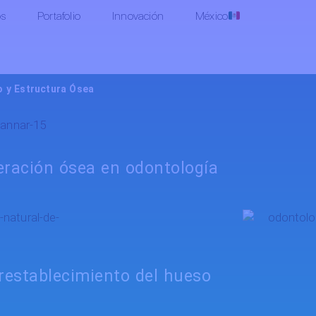
os
Portafolio
Innovación
México
o y Estructura Ósea
eración ósea en odontología
restablecimiento del hueso