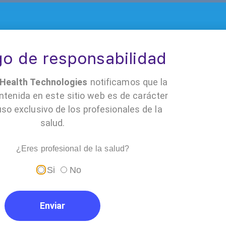
o de responsabilidad
ealth Technologies
notificamos que la
ina regenerativa
ntenida en este sitio web es de carácter
uso exclusivo de los profesionales de la
salud.
¿Eres profesional de la salud?
e el crecimiento de células epiteliales y el intercambio de
Si
No
ilidad
Alta Res
Enviar