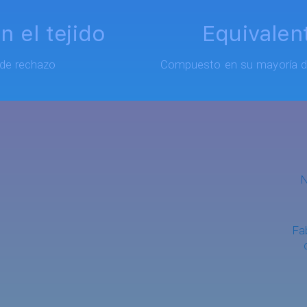
n el tejido
Equivalen
 de rechazo
Compuesto en su mayoría de h
N
Fa