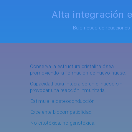
Alta integración e
Bajo riesgo de reacciones
Conserva la estructura cristalina ósea
promoviendo la formación de nuevo hueso.
Capacidad para integrarse en el hueso sin
provocar una reacción inmunitaria.
Estimula la osteoconducción.
Excelente biocompatibilidad.
No citotóxica, no genotóxica.