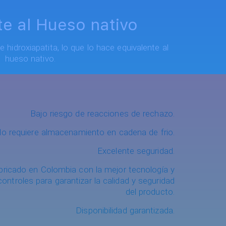
te al Hueso nativo
idroxiapatita, lo que lo hace equivalente al
hueso nativo.
Bajo riesgo de reacciones de rechazo.
o requiere almacenamiento en cadena de frio.
Excelente seguridad.
bricado en Colombia con la mejor tecnología y
controles para garantizar la calidad y seguridad
del producto.
Disponibilidad garantizada.