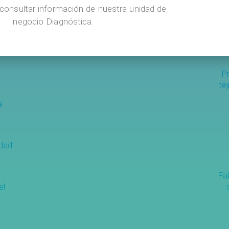
idad, y soporta tensiones de
QUIRUMATRIX® tiene una re
consultar información de nuestra unidad de
deformarse.
en el
negocio Diagnóstica.
a
P
te
a
idad
Fa
el