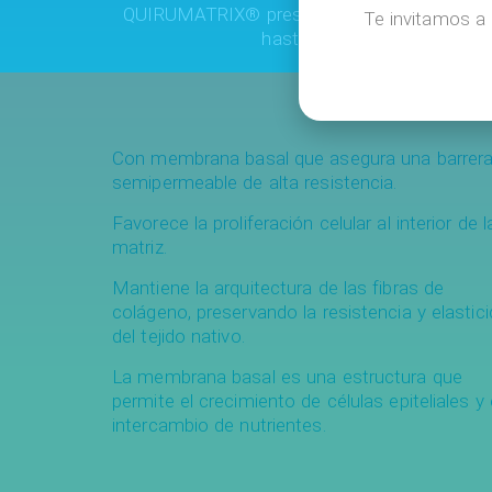
QUIRUMATRIX® presenta una alta distensibil
Te invitamos a 
hasta 9,9 N/mm2 antes de 
Con membrana basal que asegura una barrer
semipermeable de alta resistencia.
Favorece la proliferación celular al interior de l
matriz.
Mantiene la arquitectura de las fibras de
colágeno, preservando la resistencia y elastic
del tejido nativo.
La membrana basal es una estructura que
permite el crecimiento de células epiteliales y 
intercambio de nutrientes.