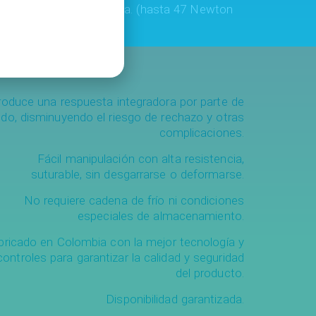
sistencia mecánica alta. (hasta 47 Newton
 sentido longitudinal).
roduce una respuesta integradora por parte de
jido, disminuyendo el riesgo de rechazo y otras
complicaciones.
Fácil manipulación con alta resistencia,
suturable, sin desgarrarse o deformarse.
No requiere cadena de frío ni condiciones
especiales de almacenamiento.
bricado en Colombia con la mejor tecnología y
controles para garantizar la calidad y seguridad
del producto.
Disponibilidad garantizada.