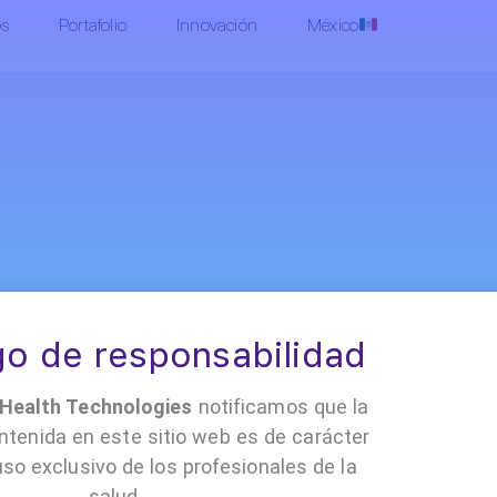
os
Portafolio
Innovación
México
o de responsabilidad
•
•
•
 Cloud
Contacto
Políticas y documentación
Trabaja con nosotro
ealth Technologies
notificamos que la
ntenida en este sitio web es de carácter
uso exclusivo de los profesionales de la
salud.