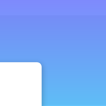
•
s
Prensa