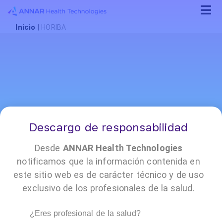
Inicio
|
HORIBA
Descargo de responsabilidad
¡Conócenos!
Desde
ANNAR Health Technologies
notificamos que la información contenida en
este sitio web es de carácter técnico y de uso
exclusivo de los profesionales de la salud.
•
•
•
•
•
•
•
Reporte
Encuesta
Annar
Contacto
Políticas
Trabaja
Prensa
de
de
Cloud
y
con
¿Eres profesional de la salud?
PQRSF
satisfacción
documentación
nosotros