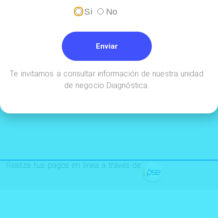
Si
No
¡Conócenos!
Enviar
Te invitamos a consultar información de nuestra unidad
•
•
•
•
•
•
•
Reporte
Encuesta
Annar
Contacto
Políticas
Trabaja
Prensa
de negocio Diagnóstica.
de
de
Cloud
y
con
PQRSF
satisfacción
documentación
nosotros
Realiza tus pagos en línea a través de