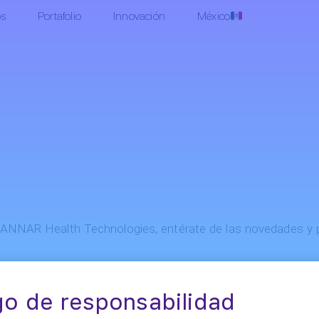
os
Portafolio
Innovación
México
 ANNAR Health Technologies, entérate de las novedades y p
Correo Electrónico
o de responsabilidad