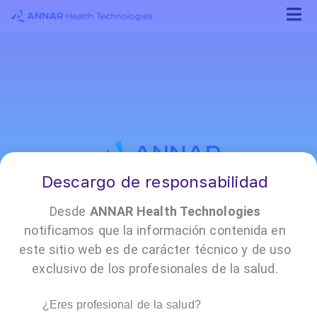
Descargo de responsabilidad
¡Conócenos!
Desde
ANNAR Health Technologies
notificamos que la información contenida en
este sitio web es de carácter técnico y de uso
•
•
•
•
•
•
•
exclusivo de los profesionales de la salud.
Reporte
Encuesta
Annar
Contacto
Políticas
Trabaja
Prensa
de
de
Cloud
y
con
PQRSF
satisfacción
documentación
nosotros
¿Eres profesional de la salud?