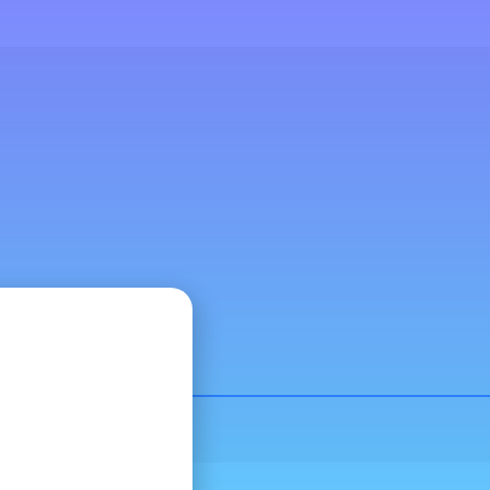
•
s
Prensa