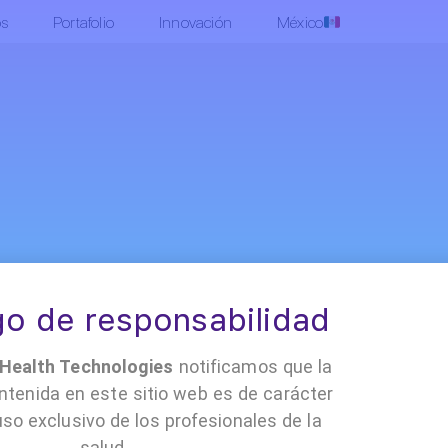
os
Portafolio
Innovación
México
•
•
•
 Cloud
Contacto
Políticas y documentación
Trabaja con nosotro
o de responsabilidad
ealth Technologies
notificamos que la
ntenida en este sitio web es de carácter
uso exclusivo de los profesionales de la
salud.