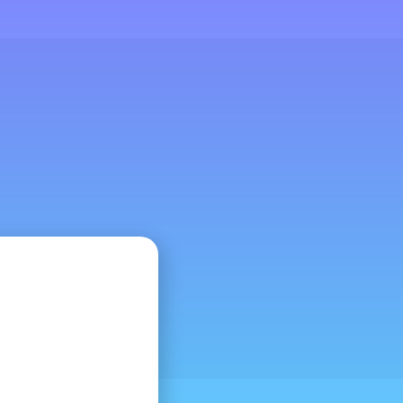
•
s
Prensa