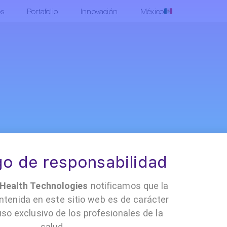
os
Portafolio
Innovación
México
•
•
•
 Cloud
Contacto
Políticas y documentación
Trabaja con nosotro
o de responsabilidad
ealth Technologies
notificamos que la
ntenida en este sitio web es de carácter
uso exclusivo de los profesionales de la
salud.