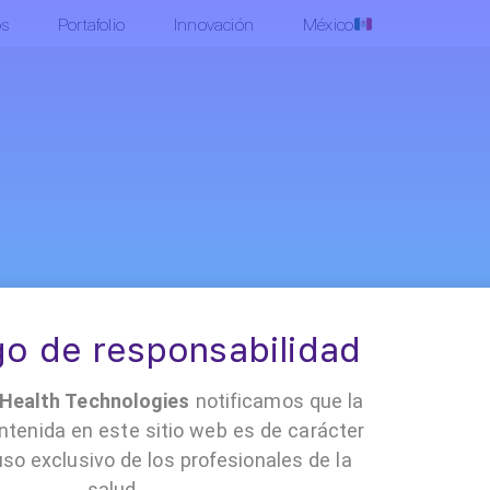
os
Portafolio
Innovación
México
•
•
•
 Cloud
Contacto
Políticas y documentación
Trabaja con nosotro
o de responsabilidad
ealth Technologies
notificamos que la
ntenida en este sitio web es de carácter
uso exclusivo de los profesionales de la
salud.