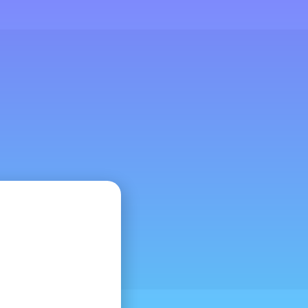
•
s
Prensa