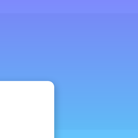
•
s
Prensa