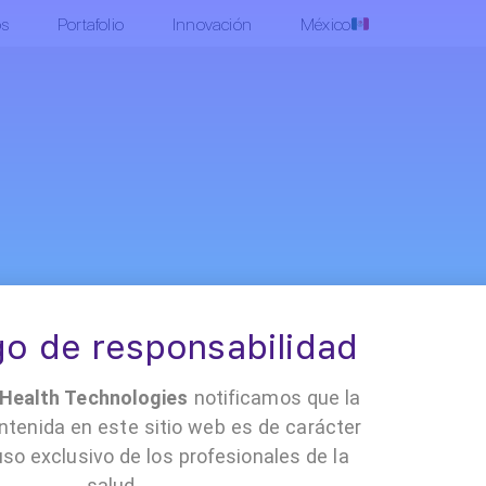
os
Portafolio
Innovación
México
•
•
•
 Cloud
Contacto
Políticas y documentación
Trabaja con nosotro
o de responsabilidad
ealth Technologies
notificamos que la
ntenida en este sitio web es de carácter
uso exclusivo de los profesionales de la
salud.