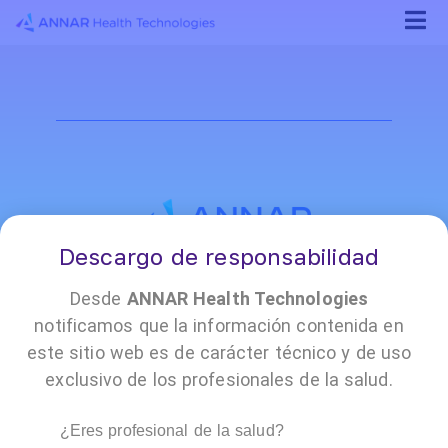
Descargo de responsabilidad
¡Conócenos!
Desde
ANNAR Health Technologies
notificamos que la información contenida en
este sitio web es de carácter técnico y de uso
•
•
•
•
•
•
•
exclusivo de los profesionales de la salud.
Reporte
Encuesta
Annar
Contacto
Políticas
Trabaja
Prensa
de
de
Cloud
y
con
PQRSF
satisfacción
documentación
nosotros
¿Eres profesional de la salud?