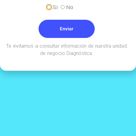
Si
No
Enviar
Realiza tus pagos en línea a través de
Te invitamos a consultar información de nuestra unidad
de negocio Diagnóstica.