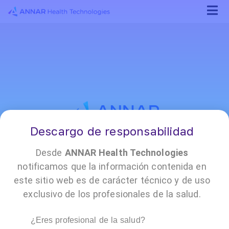
Descargo de responsabilidad
¡Conócenos!
Desde
ANNAR Health Technologies
notificamos que la información contenida en
este sitio web es de carácter técnico y de uso
•
•
•
•
•
•
•
exclusivo de los profesionales de la salud.
Reporte
Encuesta
Annar
Contacto
Políticas
Trabaja
Prensa
de
de
Cloud
y
con
PQRSF
satisfacción
documentación
nosotros
¿Eres profesional de la salud?