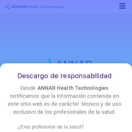
Descargo de responsabilidad
¡Conócenos!
Desde
ANNAR Health Technologies
notificamos que la información contenida en
este sitio web es de carácter técnico y de uso
•
•
•
•
•
•
•
exclusivo de los profesionales de la salud.
Reporte
Encuesta
Annar
Contacto
Políticas
Trabaja
Prensa
de
de
Cloud
y
con
PQRSF
satisfacción
documentación
nosotros
¿Eres profesional de la salud?